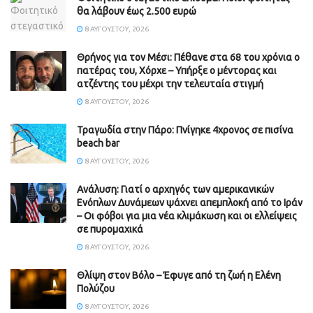
θα λάβουν έως 2.500 ευρώ
8 ΑΥΓΟΎΣΤΟΥ, 2026
Θρήνος για τον Μέσι: Πέθανε στα 68 του χρόνια ο
πατέρας του, Χόρχε – Υπήρξε ο μέντορας και
ατζέντης του μέχρι την τελευταία στιγμή
8 ΑΥΓΟΎΣΤΟΥ, 2026
Τραγωδία στην Πάρο: Πνίγηκε 4χρονος σε πισίνα
beach bar
8 ΑΥΓΟΎΣΤΟΥ, 2026
Ανάλυση: Γιατί ο αρχηγός των αμερικανικών
Ενόπλων Δυνάμεων ψάχνει απεμπλοκή από το Ιράν
– Οι φόβοι για μια νέα κλιμάκωση και οι ελλείψεις
σε πυρομαχικά
8 ΑΥΓΟΎΣΤΟΥ, 2026
Θλίψη στον Βόλο – Έφυγε από τη ζωή η Ελένη
Πολύζου
8 ΑΥΓΟΎΣΤΟΥ, 2026