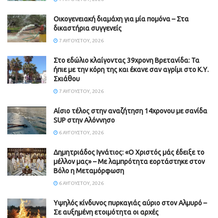
Οικογενειακή διαμάχη για μία πομόνα – Στα
δικαστήρια συγγενείς
7 ΑΥΓΟΎΣΤΟΥ, 2026
Στο εδώλιο κλαίγοντας 39χρονη Βρετανίδα: Τα
ήπιε με την κόρη της και έκανε σαν αγρίμι στο Κ.Υ.
Σκιάθου
7 ΑΥΓΟΎΣΤΟΥ, 2026
Αίσιο τέλος στην αναζήτηση 14χρονου με σανίδα
SUP στην Αλόννησο
6 ΑΥΓΟΎΣΤΟΥ, 2026
Δημητριάδος Ιγνάτιος: «Ο Χριστός μάς έδειξε το
μέλλον μας» – Με λαμπρότητα εορτάστηκε στον
Βόλο η Μεταμόρφωση
6 ΑΥΓΟΎΣΤΟΥ, 2026
Υψηλός κίνδυνος πυρκαγιάς αύριο στον Αλμυρό –
Σε αυξημένη ετοιμότητα οι αρχές