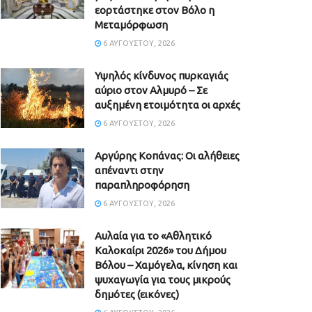
εορτάστηκε στον Βόλο η
Μεταμόρφωση
6 ΑΥΓΟΎΣΤΟΥ, 2026
Υψηλός κίνδυνος πυρκαγιάς
αύριο στον Αλμυρό – Σε
αυξημένη ετοιμότητα οι αρχές
6 ΑΥΓΟΎΣΤΟΥ, 2026
Aργύρης Κοπάνας: Οι αλήθειες
απέναντι στην
παραπληροφόρηση
6 ΑΥΓΟΎΣΤΟΥ, 2026
Αυλαία για το «Αθλητικό
Καλοκαίρι 2026» του Δήμου
Βόλου – Χαμόγελα, κίνηση και
ψυχαγωγία για τους μικρούς
δημότες (εικόνες)