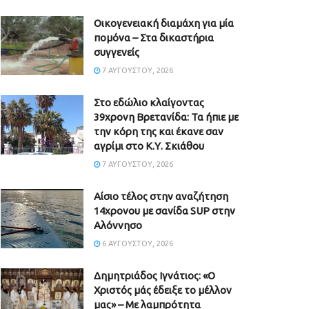
Οικογενειακή διαμάχη για μία
πομόνα – Στα δικαστήρια
συγγενείς
7 ΑΥΓΟΎΣΤΟΥ, 2026
Στο εδώλιο κλαίγοντας
39χρονη Βρετανίδα: Τα ήπιε με
την κόρη της και έκανε σαν
αγρίμι στο Κ.Υ. Σκιάθου
7 ΑΥΓΟΎΣΤΟΥ, 2026
Αίσιο τέλος στην αναζήτηση
14χρονου με σανίδα SUP στην
Αλόννησο
6 ΑΥΓΟΎΣΤΟΥ, 2026
Δημητριάδος Ιγνάτιος: «Ο
Χριστός μάς έδειξε το μέλλον
μας» – Με λαμπρότητα