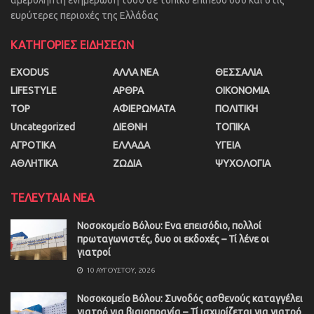
αμερόληπτη ενημέρωση τόσο σε τοπικό επίπεδο όσο και στις
ευρύτερες περιοχές της Ελλάδας
ΚΑΤΗΓΟΡΙΕΣ ΕΙΔΗΣΕΩΝ
EXODUS
ΑΛΛΑ ΝΕΑ
ΘΕΣΣΑΛΙΑ
LIFESTYLE
ΑΡΘΡΑ
ΟΙΚΟΝΟΜΙΑ
TOP
ΑΦΙΕΡΩΜΑΤΑ
ΠΟΛΙΤΙΚΗ
Uncategorized
ΔΙΕΘΝΗ
ΤΟΠΙΚΑ
ΑΓΡΟΤΙΚΑ
ΕΛΛΑΔΑ
ΥΓΕΙΑ
ΑΘΛΗΤΙΚΑ
ΖΩΔΙΑ
ΨΥΧΟΛΟΓΙΑ
ΤΕΛΕΥΤΑΙΑ ΝΕΑ
Νοσοκομείο Βόλου: Ενα επεισόδιο, πολλοί
πρωταγωνιστές, δυο οι εκδοχές – Τί λένε οι
γιατροί
10 ΑΥΓΟΎΣΤΟΥ, 2026
Νοσοκομείο Βόλου: Συνοδός ασθενούς καταγγέλει
γιατρό για βιαιοπραγία – Τί ισχυρίζεται για γιατρό