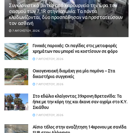
Συγκλονιστικό βίντεο από χειρουργείο την ώρα του
σεισμού των 7,1R στην Ιαπωνία: Τα πάντα
κλυδωνίζονται, δύο προσπάθησαν να προστατεύσουν
τον ασθενή
7 ΑΥΓΟΎΣΤΟΥ, 2026
Γονικές παροχές: Οι παγίδες στις μεταφορές
χρημάτων που μπορεί να κοστίσουν σε φόρο
7 ΑΥΓΟΎΣΤΟΥ, 2026
Οικογενειακή διαμάχη για μία πομόνα – Στα
δικαστήρια συγγενείς
7 ΑΥΓΟΎΣΤΟΥ, 2026
Στο εδώλιο κλαίγοντας 39χρονη Βρετανίδα: Τα
ήπιε με την κόρη της και έκανε σαν αγρίμι στο Κ.Υ.
Σκιάθου
7 ΑΥΓΟΎΣΤΟΥ, 2026
Αίσιο τέλος στην αναζήτηση 14χρονου με σανίδα
SUP στην Αλόννησο