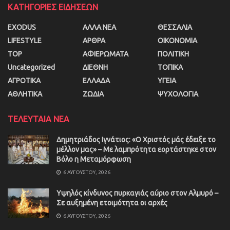
ΚΑΤΗΓΟΡΙΕΣ ΕΙΔΗΣΕΩΝ
EXODUS
ΑΛΛΑ ΝΕΑ
ΘΕΣΣΑΛΙΑ
LIFESTYLE
ΑΡΘΡΑ
ΟΙΚΟΝΟΜΙΑ
TOP
ΑΦΙΕΡΩΜΑΤΑ
ΠΟΛΙΤΙΚΗ
Uncategorized
ΔΙΕΘΝΗ
ΤΟΠΙΚΑ
ΑΓΡΟΤΙΚΑ
ΕΛΛΑΔΑ
ΥΓΕΙΑ
ΑΘΛΗΤΙΚΑ
ΖΩΔΙΑ
ΨΥΧΟΛΟΓΙΑ
ΤΕΛΕΥΤΑΙΑ ΝΕΑ
Δημητριάδος Ιγνάτιος: «Ο Χριστός μάς έδειξε το
μέλλον μας» – Με λαμπρότητα εορτάστηκε στον
Βόλο η Μεταμόρφωση
6 ΑΥΓΟΎΣΤΟΥ, 2026
Υψηλός κίνδυνος πυρκαγιάς αύριο στον Αλμυρό –
Σε αυξημένη ετοιμότητα οι αρχές
6 ΑΥΓΟΎΣΤΟΥ, 2026