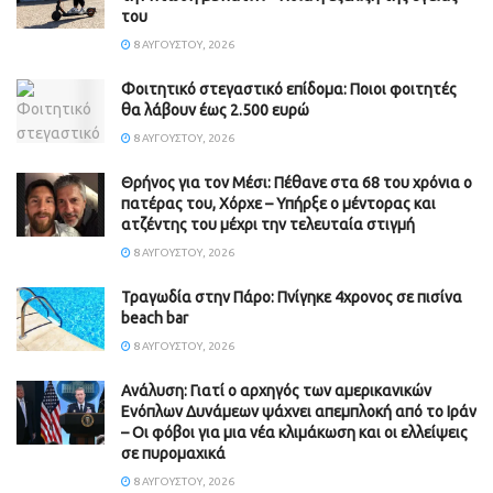
του
8 ΑΥΓΟΎΣΤΟΥ, 2026
Φοιτητικό στεγαστικό επίδομα: Ποιοι φοιτητές
θα λάβουν έως 2.500 ευρώ
8 ΑΥΓΟΎΣΤΟΥ, 2026
Θρήνος για τον Μέσι: Πέθανε στα 68 του χρόνια ο
πατέρας του, Χόρχε – Υπήρξε ο μέντορας και
ατζέντης του μέχρι την τελευταία στιγμή
8 ΑΥΓΟΎΣΤΟΥ, 2026
Τραγωδία στην Πάρο: Πνίγηκε 4χρονος σε πισίνα
beach bar
8 ΑΥΓΟΎΣΤΟΥ, 2026
Ανάλυση: Γιατί ο αρχηγός των αμερικανικών
Ενόπλων Δυνάμεων ψάχνει απεμπλοκή από το Ιράν
– Οι φόβοι για μια νέα κλιμάκωση και οι ελλείψεις
σε πυρομαχικά
8 ΑΥΓΟΎΣΤΟΥ, 2026