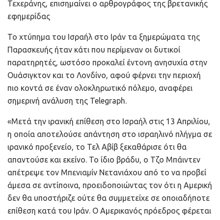
Τεχεράνης, επισημαίνει ο αρθρογράφος της βρετανικής
εφημερίδας
Το χτύπημα του Ισραήλ στο Ιράν τα ξημερώματα της
Παρασκευής ήταν κάτι που περίμεναν οι δυτικοί
παρατηρητές, ωστόσο προκαλεί έντονη ανησυχία στην
Ουάσιγκτον και το Λονδίνο, αφού φέρνει την περιοχή
πιο κοντά σε έναν ολοκληρωτικό πόλεμο, αναφέρει
σημερινή ανάλυση της Telegraph.
«Μετά την ιρανική επίθεση στο Ισραήλ στις 13 Απριλίου,
η οποία αποτελούσε απάντηση στο ισραηλινό πλήγμα σε
ιρανικό προξενείο, το Τελ Αβίβ ξεκαθάρισε ότι θα
απαντούσε και εκείνο. Το ίδιο βράδυ, ο Τζο Μπάιντεν
απέτρεψε τον Μπενιαμίν Νετανιάχου από το να προβεί
άμεσα σε αντίποινα, προειδοποιώντας τον ότι η Αμερική
δεν θα υποστήριζε ούτε θα συμμετείχε σε οποιαδήποτε
επίθεση κατά του Ιράν. Ο Αμερικανός πρόεδρος φέρεται