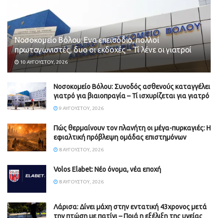
Νοσοκομείο Βόλου: Ενα επεισόδιο, πολλοί
πρωταγωνιστές, δυο οι εκδοχές – Τί λένε οι γιατροί
10 ΑΥΓΟΎΣΤΟΥ, 2026
Νοσοκομείο Βόλου: Συνοδός ασθενούς καταγγέλει
γιατρό για βιαιοπραγία – Τί ισχυρίζεται για γιατρό
9 ΑΥΓΟΎΣΤΟΥ, 2026
Πώς θερμαίνουν τον πλανήτη οι μέγα-πυρκαγιές: Η
εφιαλτική πρόβλεψη ομάδας επιστημόνων
8 ΑΥΓΟΎΣΤΟΥ, 2026
Volos Elabet: Νέο όνομα, νέα εποχή
8 ΑΥΓΟΎΣΤΟΥ, 2026
Λάρισα: Δίνει μάχη στην εντατική 43χρονος μετά
την πτώση με πατίνι – Ποιά η εξέλιξη της υγείας