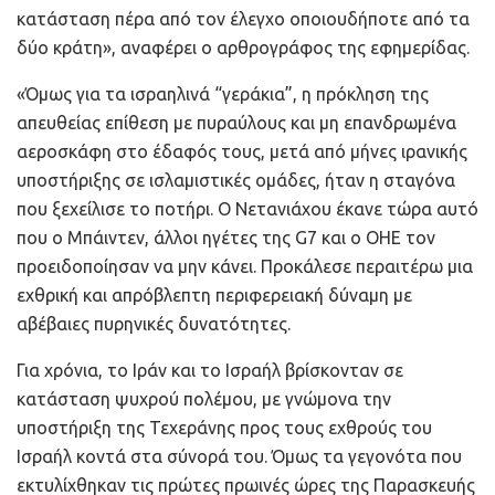
κατάσταση πέρα από τον έλεγχο οποιουδήποτε από τα
δύο κράτη», αναφέρει ο αρθρογράφος της εφημερίδας.
«Όμως για τα ισραηλινά “γεράκια”, η πρόκληση της
απευθείας επίθεση με πυραύλους και μη επανδρωμένα
αεροσκάφη στο έδαφός τους, μετά από μήνες ιρανικής
υποστήριξης σε ισλαμιστικές ομάδες, ήταν η σταγόνα
που ξεχείλισε το ποτήρι. Ο Νετανιάχου έκανε τώρα αυτό
που ο Μπάιντεν, άλλοι ηγέτες της G7 και ο ΟΗΕ τον
προειδοποίησαν να μην κάνει. Προκάλεσε περαιτέρω μια
εχθρική και απρόβλεπτη περιφερειακή δύναμη με
αβέβαιες πυρηνικές δυνατότητες.
Για χρόνια, το Ιράν και το Ισραήλ βρίσκονταν σε
κατάσταση ψυχρού πολέμου, με γνώμονα την
υποστήριξη της Τεχεράνης προς τους εχθρούς του
Ισραήλ κοντά στα σύνορά του. Όμως τα γεγονότα που
εκτυλίχθηκαν τις πρώτες πρωινές ώρες της Παρασκευής