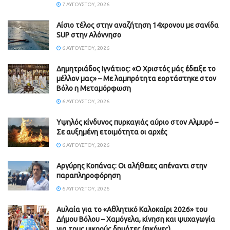
7 ΑΥΓΟΎΣΤΟΥ, 2026
Αίσιο τέλος στην αναζήτηση 14χρονου με σανίδα
SUP στην Αλόννησο
6 ΑΥΓΟΎΣΤΟΥ, 2026
Δημητριάδος Ιγνάτιος: «Ο Χριστός μάς έδειξε το
μέλλον μας» – Με λαμπρότητα εορτάστηκε στον
Βόλο η Μεταμόρφωση
6 ΑΥΓΟΎΣΤΟΥ, 2026
Υψηλός κίνδυνος πυρκαγιάς αύριο στον Αλμυρό –
Σε αυξημένη ετοιμότητα οι αρχές
6 ΑΥΓΟΎΣΤΟΥ, 2026
Aργύρης Κοπάνας: Οι αλήθειες απέναντι στην
παραπληροφόρηση
6 ΑΥΓΟΎΣΤΟΥ, 2026
Αυλαία για το «Αθλητικό Καλοκαίρι 2026» του
Δήμου Βόλου – Χαμόγελα, κίνηση και ψυχαγωγία
για τους μικρούς δημότες (εικόνες)