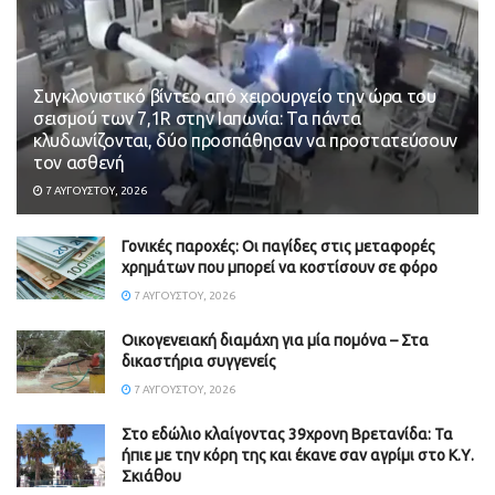
Συγκλονιστικό βίντεο από χειρουργείο την ώρα του
σεισμού των 7,1R στην Ιαπωνία: Τα πάντα
κλυδωνίζονται, δύο προσπάθησαν να προστατεύσουν
τον ασθενή
7 ΑΥΓΟΎΣΤΟΥ, 2026
Γονικές παροχές: Οι παγίδες στις μεταφορές
χρημάτων που μπορεί να κοστίσουν σε φόρο
7 ΑΥΓΟΎΣΤΟΥ, 2026
Οικογενειακή διαμάχη για μία πομόνα – Στα
δικαστήρια συγγενείς
7 ΑΥΓΟΎΣΤΟΥ, 2026
Στο εδώλιο κλαίγοντας 39χρονη Βρετανίδα: Τα
ήπιε με την κόρη της και έκανε σαν αγρίμι στο Κ.Υ.
Σκιάθου