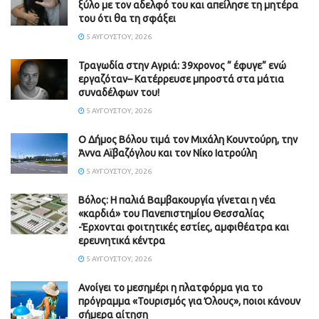
ξύλο με τον αδελφό του και απείλησε τη μητέρα
του ότι θα τη σφάξει
5 ΑΥΓΟΎΣΤΟΥ, 2026
Τραγωδία στην Αγριά: 39χρονος ” έφυγε” ενώ
εργαζόταν– Κατέρρευσε μπροστά στα μάτια
συναδέλφων του!
5 ΑΥΓΟΎΣΤΟΥ, 2026
Ο Δήμος Βόλου τιμά τον Μιχάλη Κουντούρη, την
Άννα Αϊβαζόγλου και τον Νίκο Ιατρούλη
5 ΑΥΓΟΎΣΤΟΥ, 2026
Βόλος: Η παλιά Βαμβακουργία γίνεται η νέα
«καρδιά» του Πανεπιστημίου Θεσσαλίας
-Έρχονται φοιτητικές εστίες, αμφιθέατρα και
ερευνητικά κέντρα
5 ΑΥΓΟΎΣΤΟΥ, 2026
Ανοίγει το μεσημέρι η πλατφόρμα για το
πρόγραμμα «Τουρισμός για Όλους», ποιοι κάνουν
σήμερα αίτηση