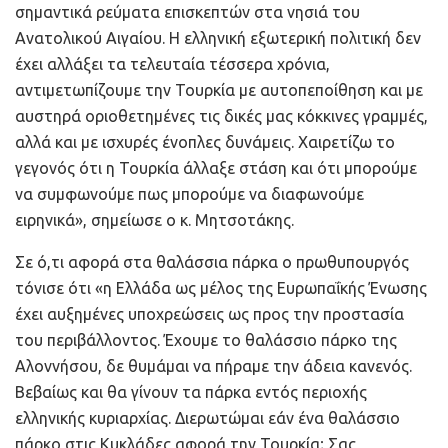
σημαντικά ρεύματα επισκεπτών στα νησιά του
Ανατολικού Αιγαίου. Η ελληνική εξωτερική πολιτική δεν
έχει αλλάξει τα τελευταία τέσσερα χρόνια,
αντιμετωπίζουμε την Τουρκία με αυτοπεποίθηση και με
αυστηρά οριοθετημένες τις δικές μας κόκκινες γραμμές,
αλλά και με ισχυρές ένοπλες δυνάμεις. Χαιρετίζω το
γεγονός ότι η Τουρκία άλλαξε στάση και ότι μπορούμε
να συμφωνούμε πως μπορούμε να διαφωνούμε
ειρηνικά», σημείωσε ο κ. Μητσοτάκης.
Σε ό,τι αφορά στα θαλάσσια πάρκα ο πρωθυπουργός
τόνισε ότι «η Ελλάδα ως μέλος της Ευρωπαΐκής Ένωσης
έχει αυξημένες υποχρεώσεις ως προς την προστασία
του περιβάλλοντος. Έχουμε το θαλάσσιο πάρκο της
Αλοννήσου, δε θυμάμαι να πήραμε την άδεια κανενός.
Βεβαίως και θα γίνουν τα πάρκα εντός περιοχής
ελληνικής κυριαρχίας. Διερωτώμαι εάν ένα θαλάσσιο
πάρκο στις Κυκλάδες αφορά την Τουρκία; Σας