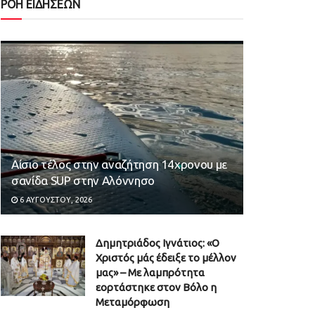
ΡΟΗ ΕΙΔΗΣΕΩΝ
Αίσιο τέλος στην αναζήτηση 14χρονου με
σανίδα SUP στην Αλόννησο
6 ΑΥΓΟΎΣΤΟΥ, 2026
Δημητριάδος Ιγνάτιος: «Ο
Χριστός μάς έδειξε το μέλλον
μας» – Με λαμπρότητα
εορτάστηκε στον Βόλο η
Μεταμόρφωση