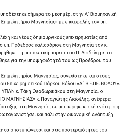
υποδέχτηκε σήμερα το μεσημέρι στην Α’ Βιομηχανική
Επιμελητήριο Μαγνησίας» με επικεφαλής τον υπ.
λέχη και νέους δημιουργικούς επιχειρηματίες από
ο υπ. Πρόεδρος καλωσόρισε στη Μαγνησία τον κ.
υμήθηκε τη μπασκετική πορεία του Π. Λιαδέλη με τα
ώθηκε για την υποψηφιότητά του ως Προέδρου του
 Επιμελητηρίου Μαγνησίας, συνεχίστηκε και στους
του Επιχειρηματικού Πάρκου Βόλου «Α΄ Β.Ε.ΠΕ. ΒΟΛΟΥ».
υ ΥΠΑΝ κ. Τάκη Θεοδωρικάκου στη Μαγνησία, ο
Ο ΜΑΓΝΗΣΙΑΣ» κ. Παναγιώτης Λιαδέλης, ανέφερε:
πτυξης στη Μαγνησία, σε μια περιφερειακή ενότητα η
πρωταγωνιστήσει και πάλι στην οικονομική ανάπτυξη
ότητα αποτυπώνεται και στις προτεραιότητες του