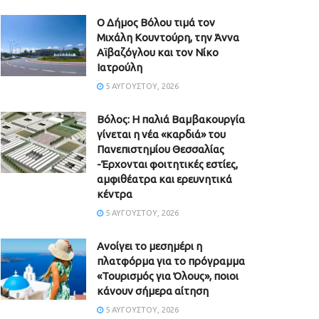
Ο Δήμος Βόλου τιμά τον
Μιχάλη Κουντούρη, την Άννα
Αϊβαζόγλου και τον Νίκο
Ιατρούλη
5 ΑΥΓΟΎΣΤΟΥ, 2026
Βόλος: Η παλιά Βαμβακουργία
γίνεται η νέα «καρδιά» του
Πανεπιστημίου Θεσσαλίας
-Έρχονται φοιτητικές εστίες,
αμφιθέατρα και ερευνητικά
κέντρα
5 ΑΥΓΟΎΣΤΟΥ, 2026
Ανοίγει το μεσημέρι η
πλατφόρμα για το πρόγραμμα
«Τουρισμός για Όλους», ποιοι
κάνουν σήμερα αίτηση
5 ΑΥΓΟΎΣΤΟΥ, 2026