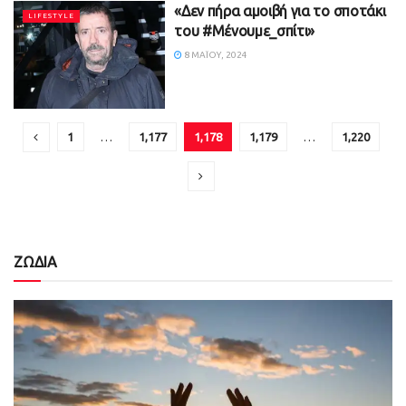
«Δεν πήρα αμοιβή για το σποτάκι
LIFESTYLE
του #Μένουμε_σπίτι»
8 ΜΑΪ́ΟΥ, 2024
1
…
1,177
1,178
1,179
…
1,220
ΖΩΔΙΑ