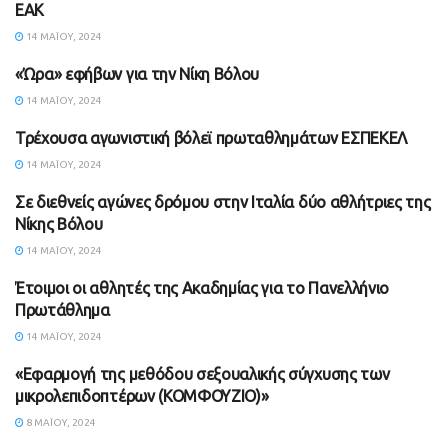
ΕΑΚ
14 ΜΑΪ́ΟΥ, 2024
«Ώρα» εφήβων για την Νίκη Βόλου
ΑΘΛΗΤΙΚΑ
14 ΜΑΪ́ΟΥ, 2024
Τρέχουσα αγωνιστική βόλεϊ πρωταθλημάτων ΕΣΠΕΚΕΛ
ΑΘΛΗΤΙΚΑ
14 ΜΑΪ́ΟΥ, 2024
Σε διεθνείς αγώνες δρόμου στην Ιταλία δύο αθλήτριες της
ΑΘΛΗΤΙΚΑ
Νίκης Βόλου
14 ΜΑΪ́ΟΥ, 2024
Έτοιμοι οι αθλητές της Ακαδημίας για το Πανελλήνιο
ΑΘΛΗΤΙΚΑ
Πρωτάθλημα
14 ΜΑΪ́ΟΥ, 2024
«Εφαρμογή της μεθόδου σεξουαλικής σύγχυσης των
ΑΓΡΟΤΙΚΑ
μικρολεπιδοπτέρων (ΚΟΜΦΟΥΖΙΟ)»
8 ΜΑΪ́ΟΥ, 2024