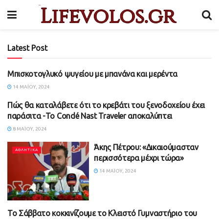
Latest Post
Μπισκοτογλυκό ψυγείου με μπανάνα και μερέντα
ΑΛΛΑ ΝΕΑ
14 ΜΑΪ́ΟΥ, 2024
Πώς θα καταλάβετε ότι το κρεβάτι του ξενοδοχείου έχει
ΑΛΛΑ ΝΕΑ
παράσιτα -To Condé Nast Traveler αποκαλύπτει
8 ΜΑΪ́ΟΥ, 2024
Άκης Πέτρου: «Δικαιούμασταν
ΑΘΛΗΤΙΚΑ
περισσότερα μέχρι τώρα»
14 ΜΑΪ́ΟΥ, 2024
Το Σάββατο κοκκινίζουμε το Κλειστό Γυμναστήριο του
ΑΘΛΗΤΙΚΑ